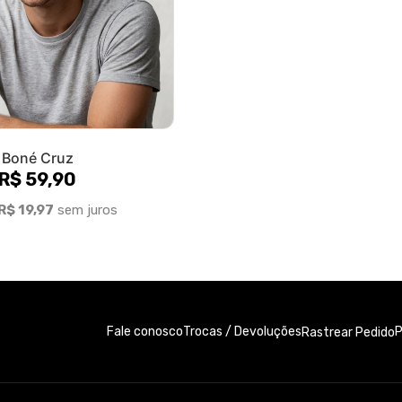
Boné Cruz
R$ 59,90
R$ 19,97
sem juros
Fale conosco
Trocas / Devoluções
P
Rastrear Pedido