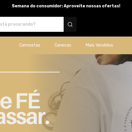
Semana do consumidor: Aproveite nossas ofertas!
dutos personalizados
Camisetas
Canecas
Mais Vendidos