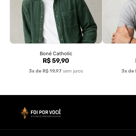
Boné Catholic
R$ 59,90
3x de R$ 19,97
sem juros
3x de 