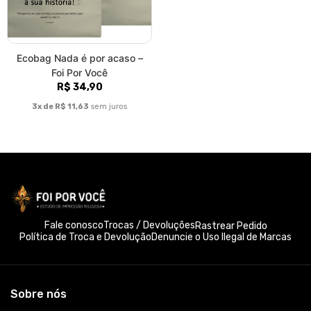
Ecobag Nada é por acaso –
Foi Por Você
R$ 34,90
3x de R$ 11,63
sem juros
Fale conosco
Trocas / Devoluções
Rastrear Pedido
Política de Troca e Devolução
Denuncie o Uso Ilegal de Marcas
Sobre nós